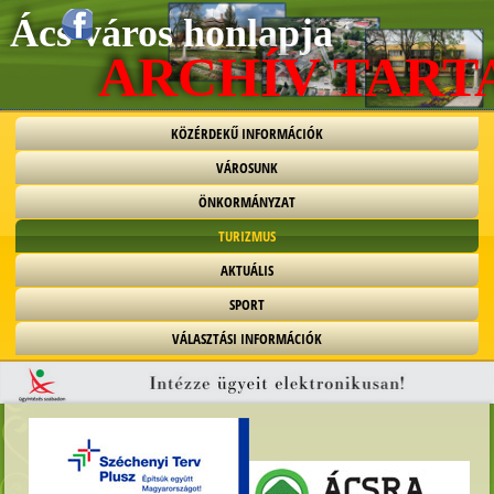
Ács város honlapja
ARCHÍV TAR
KÖZÉRDEKŰ INFORMÁCIÓK
VÁROSUNK
ÖNKORMÁNYZAT
TURIZMUS
AKTUÁLIS
SPORT
VÁLASZTÁSI INFORMÁCIÓK