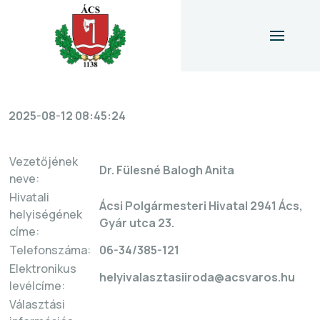
icon
2025-08-12 08:45:24
Vezetőjének
Dr. Fülesné Balogh Anita
neve:
Hivatali
Ácsi Polgármesteri Hivatal 2941 Ács,
helyiségének
Gyár utca 23.
címe:
Telefonszáma:
06-34/385-121
Elektronikus
helyivalasztasiiroda@acsvaros.hu
levélcíme:
Választási