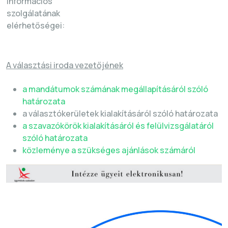
információs
szolgálatának
elérhetőségei:
A választási iroda vezetőjének
a mandátumok számának megállapításáról szóló
határozata
a választókerületek kialakításáról szóló határozata
a szavazókörök kialakításáról és felülvizsgálatáról
szóló határozata
közleménye a szükséges ajánlások számáról