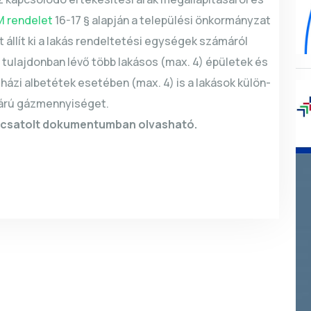
FM rendelet
16-17 § alapján a települési önkormányzat
 állít ki a lakás rendeltetési egységek számáról
tulajdonban lévő több lakásos (max. 4) épületek és
házi albetétek esetében (max. 4) is a lakások külön-
árú gázmennyiséget.
i csatolt dokumentumban olvasható.