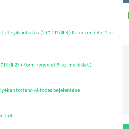
t nyilvántartás (23/2011.(III.8.) Korm. rendelet 1. sz.
13.(II.27.) Korm. rendelet 6. sz. melléklet )
lyében történő változás bejelentése
éséről