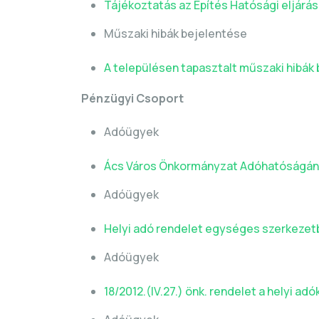
Tájékoztatás az Építés Hatósági eljárási
Műszaki hibák bejelentése
A településen tapasztalt műszaki hibák
Pénzügyi Csoport
Adóügyek
Ács Város Önkormányzat Adóhatóságán
Adóügyek
Helyi adó rendelet egységes szerkezet
Adóügyek
18/2012.(IV.27.) önk. rendelet a helyi adó