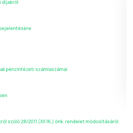
 díjakról
 bejelentésére
ak pénzintézeti számlaszámai
ben
król szóló 28/2011.(XII.16.) önk. rendelet módosításáról