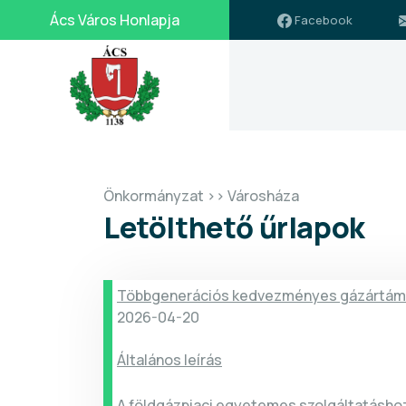
Ács Város Honlapja
Facebook
Önkormányzat >> Városháza
Letölthető űrlapok
Többgenerációs kedvezményes gázártámo
icon
2026-04-20
Általános leírás
A földgázpiaci egyetemes szolgáltatáshoz