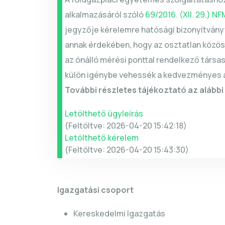
alkalmazásáról szóló
69/2016. (XII. 29.) N
jegyzője kérelemre hatósági bizonyítványt
annak érdekében, hogy az osztatlan közös 
az önálló mérési ponttal rendelkező társas
külön igénybe vehessék a kedvezményes 
További részletes tájékoztató az alább
Letölthető ügyleírás
(Feltöltve: 2026-04-20 15:42:18)
Letölthető kérelem
(Feltöltve: 2026-04-20 15:43:30)
Igazgatási csoport
Kereskedelmi Igazgatás