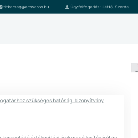
titkarsag@acsvaros.hu
Ügyfélfogadás: Hétfő, Szerda
gatáshoz szükséges hatósági bizonyítvány
 kapcsolódó értékesítési árak megállapításáról és