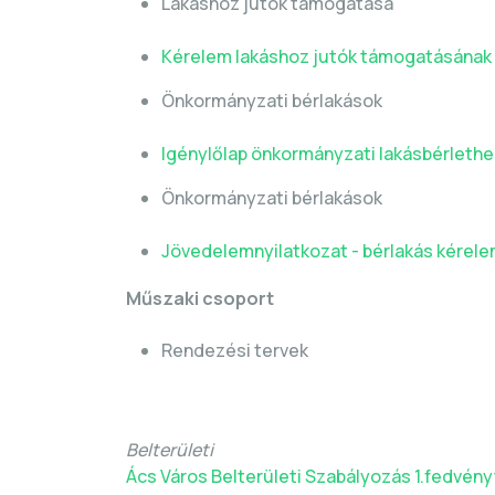
Lakáshoz jutók támogatása
Kérelem lakáshoz jutók támogatásának
Önkormányzati bérlakások
Igénylőlap önkormányzati lakásbérleth
Önkormányzati bérlakások
Jövedelemnyilatkozat - bérlakás kérel
Műszaki csoport
Rendezési tervek
Belterületi
Ács Város Belterületi Szabályozás 1.fedvény