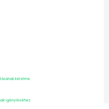
ításának kérelme
nak igényléséhez