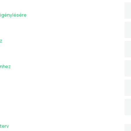
 igénylésére
ez
emhez
terv