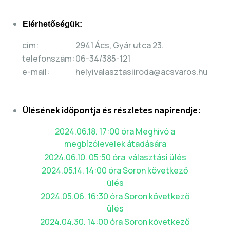
Elérhetőségük:
cím:
2941 Ács, Gyár utca 23.
telefonszám:
06-34/385-121
e-mail:
helyivalasztasiiroda@acsvaros.hu
Ülésének időpontja és részletes napirendje:
2024.06.18. 17:00 óra Meghívó a
megbízólevelek átadására
2024.06.10. 05:50 óra választási ülés
2024.05.14. 14:00 óra Soron következő
ülés
2024.05.06. 16:30 óra Soron következő
ülés
2024.04.30. 14:00 óra Soron következő