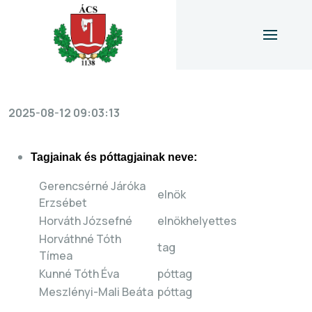
icon
2025-08-12 09:03:13
Tagjainak és póttagjainak neve:
Gerencsérné Járóka
elnök
Erzsébet
Horváth Józsefné
elnökhelyettes
Horváthné Tóth
tag
Tímea
Kunné Tóth Éva
póttag
Meszlényi-Mali Beáta
póttag