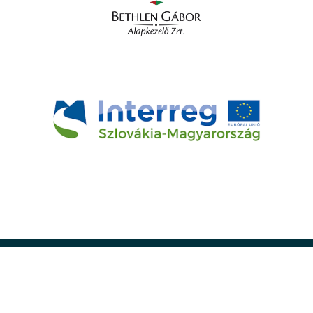
2025 Ács Város hivatalos honlapja - www.acsvaros.hu |
Adatkezelés