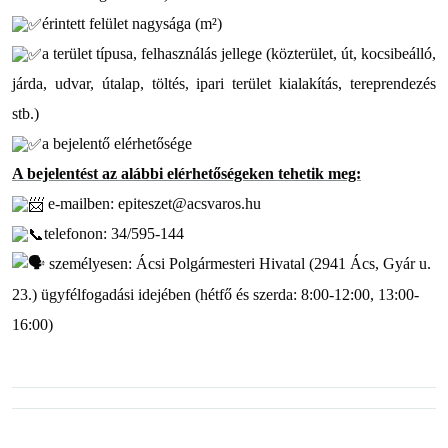
érintett felület nagysága (m²)
a terület típusa, felhasználás jellege (közterület, út, kocsibeálló,
járda, udvar, útalap, töltés, ipari terület kialakítás, tereprendezés
stb.)
a bejelentő elérhetősége
A bejelentést az alábbi elérhetőségeken tehetik meg:
e-mailben: epiteszet@acsvaros.hu
telefonon: 34/595-144
személyesen: Ácsi Polgármesteri Hivatal (2941 Ács, Gyár u.
23.) ügyfélfogadási idejében (hétfő és szerda: 8:00-12:00, 13:00-
16:00)