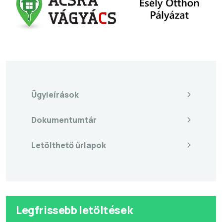
Ügyleírások
Dokumentumtár
Letölthető űrlapok
Legfrissebb letöltések