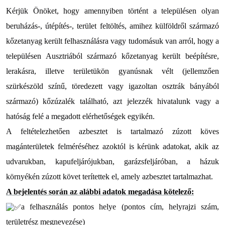
Kérjük Önöket, hogy amennyiben történt a településen olyan
beruházás-, útépítés-, terület feltöltés, amihez külföldről származó
kőzetanyag került felhasználásra vagy tudomásuk van arról, hogy a
településen Ausztriából származó kőzetanyag került beépítésre,
lerakásra, illetve területükön gyanúsnak vélt (jellemzően
szürkészöld színű, töredezett vagy igazoltan osztrák bányából
származó) kőzúzalék található, azt jelezzék hivatalunk vagy a
hatóság felé a megadott elérhetőségek egyikén.
A feltételezhetően azbesztet is tartalmazó zúzott köves
magánterületek felméréséhez azoktól is kérünk adatokat, akik az
udvarukban, kapufeljárójukban, garázsfeljáróban, a házuk
környékén zúzott követ terítettek el, amely azbesztet tartalmazhat.
A bejelentés során az alábbi adatok megadása kötelező:
a felhasználás pontos helye (pontos cím, helyrajzi szám,
területrész megnevezése)