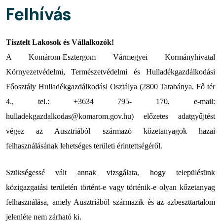
Felhívás
Tisztelt Lakosok és Vállalkozók!
A Komárom-Esztergom Vármegyei Kormányhivatal
Környezetvédelmi, Természetvédelmi és Hulladékgazdálkodási
Főosztály Hulladékgazdálkodási Osztálya (2800 Tatabánya, Fő tér
4., tel.: +3634 795- 170, e-mail:
hulladekgazdalkodas@komarom.gov.hu) előzetes adatgyűjtést
végez az Ausztriából származó kőzetanyagok hazai
felhasználásának lehetséges területi érintettségéről.
Szükségessé vált annak vizsgálata, hogy településünk
közigazgatási területén történt-e vagy történik-e olyan kőzetanyag
felhasználása, amely Ausztriából származik és az azbeszttartalom
jelenléte nem zárható ki.