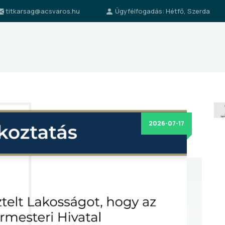
titkarsag@acsvaros.hu
Ügyfélfogadás: Hétfő, Szerda
2026-07-17