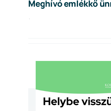
Meghívó emlékkő ünn
.