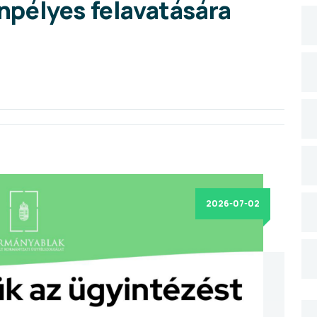
pélyes felavatására
2026-07-02