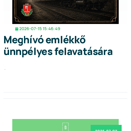
2026-07-15 15:46:49
Meghívó emlékkő
ünnpélyes felavatására
.