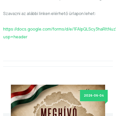
Szavazni az alábbi linken elérhető ürlapon lehet:
https://docs.google.com/forms/d/e/1FAIpQLScy3haRlt
usp=header
2026-06-04