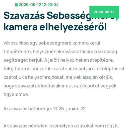
2026-06-12 12:32:04
Szavazás Sebességmérő
2026-06-12
kamera elhelyezéséről
Városunkba egy sebességmérő kamera kerül
telepítésére, helyszínének kiválasztására a lakosság
segítségét kérjük. A jelölt helyszíneken átépítésre,
felújításra is sor kerül - az átépítéssel járó útfelújításról
csatoljuk a helyszínrajzokat, melyek alapján kérjük,
hogy szavazatuk leadásakor ezt az állapotot vegyék
figyelembe.
A szavazás határideje: 2026. június 22.
A szavazás névtelen, személyes adatokat nem rögzít.