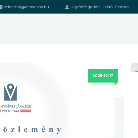
titkarsag@acsvaros.hu
Ügyfélfogadás: Hétfő, Szerda
2025-12-17